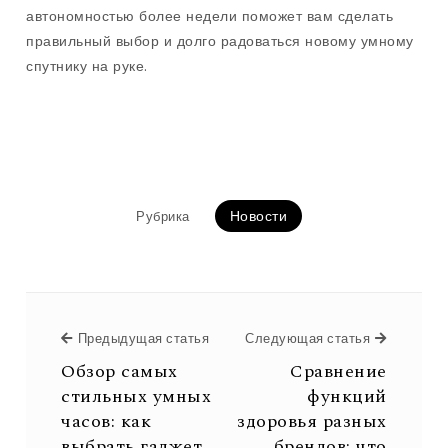
автономностью более недели поможет вам сделать
правильный выбор и долго радоваться новому умному
спутнику на руке.
Новости
Рубрика
Предыдущая статья
Предыдущая статья
Следующая статья
Следующ
Обзор самых
Сравнение
стильных умных
функций
часов: как
здоровья разных
выбрать гаджет,
брендов: что