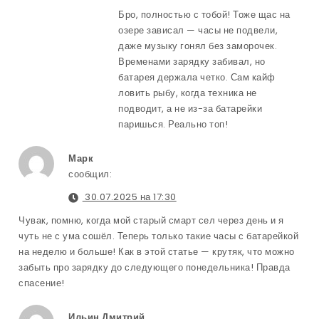
Бро, полностью с тобой! Тоже щас на
озере зависал — часы не подвели,
даже музыку гонял без заморочек.
Временами зарядку забивал, но
батарея держала четко. Сам кайф
ловить рыбу, когда техника не
подводит, а не из-за батарейки
паришься. Реально топ!
Марк
сообщил:
30.07.2025 на 17:30
Чувак, помню, когда мой старый смарт сел через день и я
чуть не с ума сошёл. Теперь только такие часы с батарейкой
на неделю и больше! Как в этой статье — крутяк, что можно
забыть про зарядку до следующего понедельника! Правда
спасение!
Ильин Дмитрий