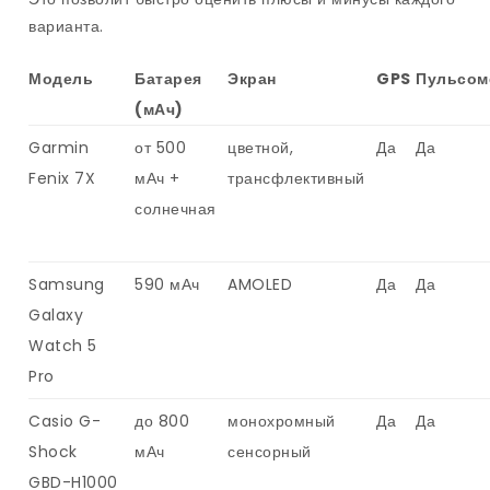
варианта.
Модель
Батарея
Экран
GPS
Пульсом
(мАч)
Garmin
от 500
цветной,
Да
Да
Fenix 7X
мАч +
трансфлективный
солнечная
Samsung
590 мАч
AMOLED
Да
Да
Galaxy
Watch 5
Pro
Casio G-
до 800
монохромный
Да
Да
Shock
мАч
сенсорный
GBD-H1000