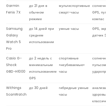
Garmin
до 21 дня в
мультиспортивные
солнечн
Fenix 7X
обычном
смарт-часы
GPS, пу
режиме
компас
Samsung
до 14 дней при
умные часы
GPS, эк
Galaxy
среднем
датчик 
Watch 5
использовании
Pro
Casio G-
до 2 недель с
спортивные
солнечн
Shock
минимальным
«неубиваемые»
пульсом
GBD-H1000
использованием
часы
удароп
GPS
Withings
до 30 дней
гибридные умные
анализ
ScanWatch
часы
здоровь
классич