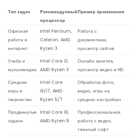
Тип задач
Рекомендуемый
Пример применения
процессор
Офисная
Intel Pentium,
Работа с
работа и
Celeron, AMD
документами,
интернет
Ryzen 3
просмотр сайтов
Учеба и
Intel Core i3,
Онлайн занятия,
мультимедиа
AMD Ryzen 3
просмотр видео в HD
Средние
Intel Core
Обработка фото,
игры и
i5/i7, AMD
видео, игры на
творчество
Ryzen 5/7
средних настройках
Продвинутые
Intel Core i9,
Профессиональная
задачи
AMD Ryzen 9
работа с видео,
тяжелый софт