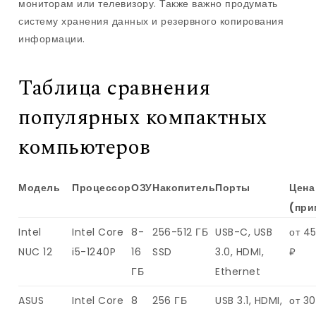
мониторам или телевизору. Также важно продумать
систему хранения данных и резервного копирования
информации.
Таблица сравнения
популярных компактных
компьютеров
Модель
Процессор
ОЗУ
Накопитель
Порты
Цена
(при
Intel
Intel Core
8-
256-512 ГБ
USB-C, USB
от 4
NUC 12
i5-1240P
16
SSD
3.0, HDMI,
₽
ГБ
Ethernet
ASUS
Intel Core
8
256 ГБ
USB 3.1, HDMI,
от 3