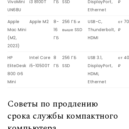
VivoMini
i3 8100T
ГБ
SSD
DisplayPort,
₽
UN68U
Ethernet
Apple
Apple M2
8-
256 ГБ и
USB-C,
от 7
Mac Mini
16
выше SSD
Thunderbolt,
₽
(M2,
ГБ
HDMI
2023)
HP
Intel Core
8
256 ГБ
USB 3.1,
от 4
EliteDesk
i5-10500T
ГБ
SSD
DisplayPort,
₽
800 G6
HDMI,
Mini
Ethernet
Советы по продлению
срока службы компактного
компьютера