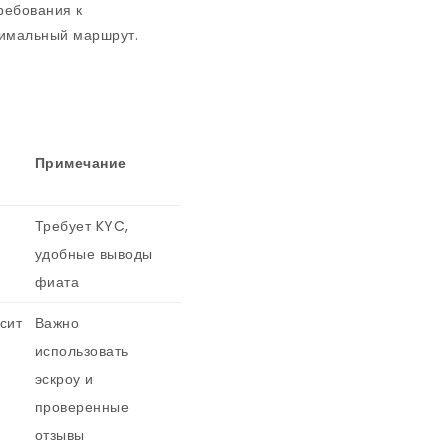
ребования к
тимальный маршрут.
Примечание
Требует KYC,
удобные выводы
фиата
сит
Важно
использовать
эскроу и
проверенные
отзывы