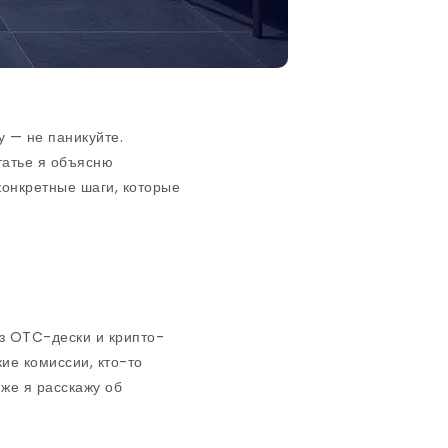
у — не паникуйте.
татье я объясню
конкретные шаги, которые
з OTC-дески и крипто-
ие комиссии, кто-то
иже я расскажу об