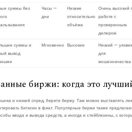
ные суммы без
Часы —
Низкие
Очень высокий 
ного
дни
относительно
работе с
кальзывания
объёма
проверенным
дилером
льшие суммы и
Мгновенно
Высокие
Низкий — уязви
рый вывод
для
чными
мошенничества
анные биржи: когда это лучши
рынка и низкий спред, берите биржу. Там можно выставлять ли
ртировать биткоин в фиат. Популярные биржи также предлага
собы ввода и вывода средств, а иногда и стейблкоины, с кото