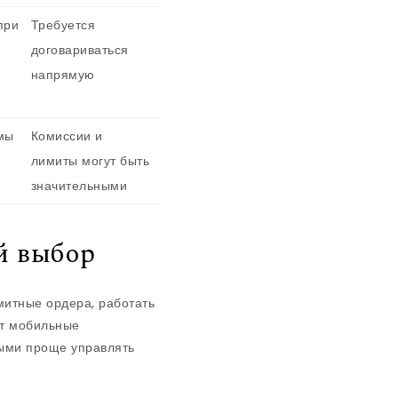
при
Требуется
договариваться
напрямую
мы
Комиссии и
лимиты могут быть
значительными
й выбор
митные ордера, работать
ют мобильные
рыми проще управлять