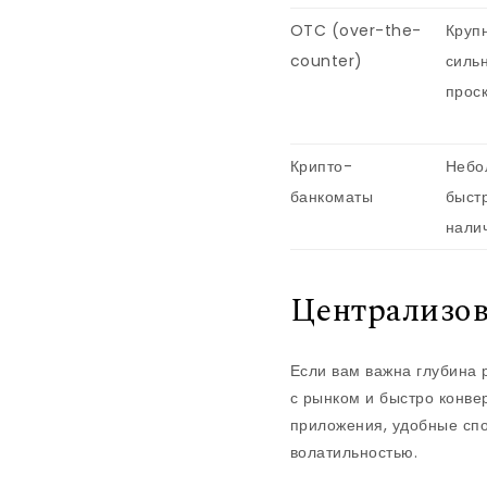
OTC (over-the-
Круп
counter)
силь
прос
Крипто-
Небо
банкоматы
быст
нали
Централизов
Если вам важна глубина 
с рынком и быстро конве
приложения, удобные спо
волатильностью.