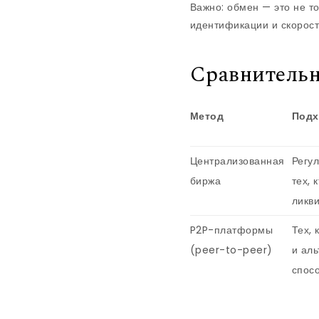
Важно: обмен — это не т
идентификации и скорос
Сравнительн
Метод
Подх
Централизованная
Регу
биржа
тех, 
ликв
P2P-платформы
Тех, 
(peer-to-peer)
и ал
спос