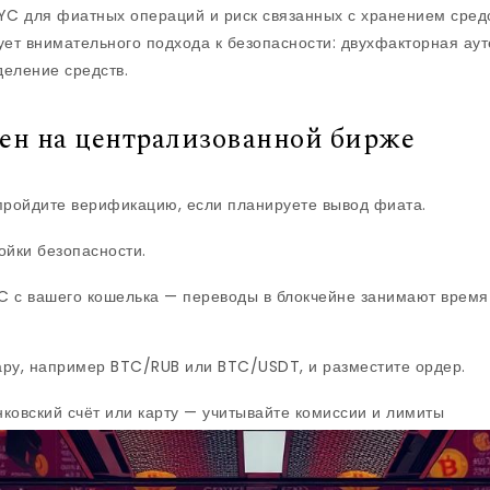
C для фиатных операций и риск связанных с хранением средс
бует внимательного подхода к безопасности: двухфакторная ау
деление средств.
ен на централизованной бирже
пройдите верификацию, если планируете вывод фиата.
ойки безопасности.
C с вашего кошелька — переводы в блокчейне занимают время
ару, например BTC/RUB или BTC/USDT, и разместите ордер.
ковский счёт или карту — учитывайте комиссии и лимиты