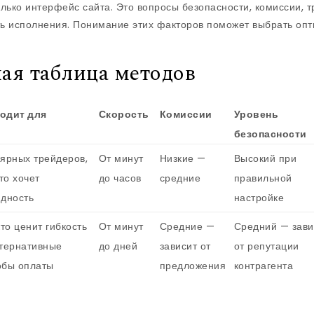
олько интерфейс сайта. Это вопросы безопасности, комиссии, т
ть исполнения. Понимание этих факторов поможет выбрать оп
ая таблица методов
одит для
Скорость
Комиссии
Уровень
безопасности
лярных трейдеров,
От минут
Низкие —
Высокий при
кто хочет
до часов
средние
правильной
идность
настройке
кто ценит гибкость
От минут
Средние —
Средний — зави
ьтернативные
до дней
зависит от
от репутации
обы оплаты
предложения
контрагента